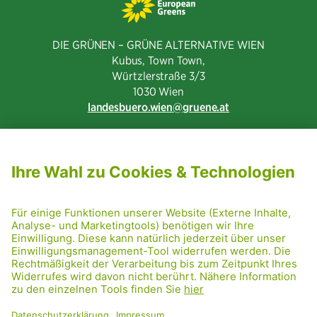
DIE GRÜNEN – GRÜNE ALTERNATIVE WIEN
Kubus, Town Town,
Würtzlerstraße 3/3​
1030 Wien
landesbuero.wien
gruene.at
NEWSLETTER ABONNIEREN
MITGLIED WERDEN
CODE OF CONDUCT
PRESSE
GRÜNE RADRETTUNG
FRIDAY NIGHTSKATING
NETIQUETTE
DATENSCHUTZ