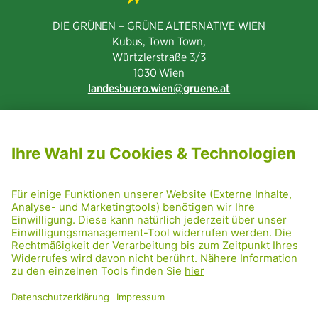
DIE GRÜNEN – GRÜNE ALTERNATIVE WIEN
Kubus, Town Town,
Würtzlerstraße 3/3​
1030 Wien
landesbuero.wien
gruene.at
NEWSLETTER ABONNIEREN
MITGLIED WERDEN
CODE OF CONDUCT
PRESSE
GRÜNE RADRETTUNG
FRIDAY NIGHTSKATING
NETIQUETTE
DATENSCHUTZ
IMPRESSUM