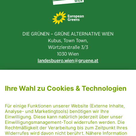
DIE GRÜNEN – GRÜNE ALTERNATIVE WIEN
Kubus, Town Town,
Würtzlerstraße 3/3​
1030 Wien
landesbuero.wien
gruene.at
NEWSLETTER ABONNIEREN
MITGLIED WERDEN
CODE OF CONDUCT
PRESSE
GRÜNE RADRETTUNG
FRIDAY NIGHTSKATING
NETIQUETTE