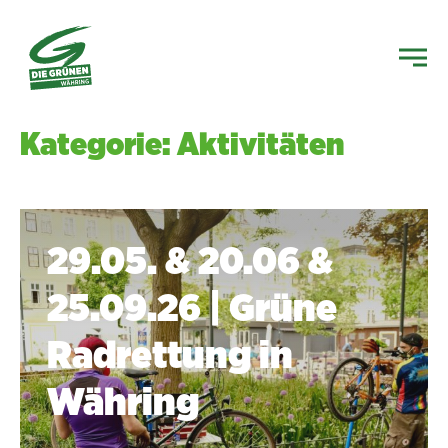
Kategorie: Aktivitäten
29.05. & 20.06 &
25.09.26 | Grüne
Radrettung in
Währing